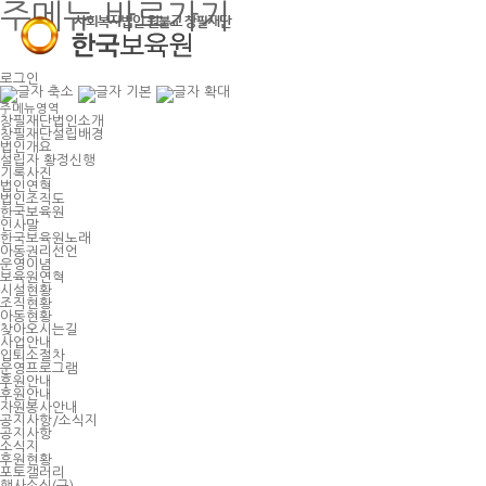
주메뉴 바로가기
로그인
주메뉴영역
창필재단법인소개
창필재단설립배경
법인개요
설립자 황정신행
기록사진
법인연혁
법인조직도
한국보육원
인사말
한국보육원노래
아동권리선언
운영이념
보육원연혁
시설현황
조직현황
아동현황
찾아오시는길
사업안내
입퇴소절차
운영프로그램
후원안내
후원안내
자원봉사안내
공지사항/소식지
공지사항
소식지
후원현황
포토갤러리
행사소식(구)