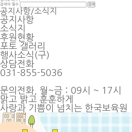
검색어
필수
공지사항/소식지
공지사항
소식지
후원현황
포토 갤러리
행사소식(구)
상담전화
031-855-5036
문의전화, 월~금 : 09시 ~ 17시
맑고 밝고 훈훈하게
사랑과 기쁨이 넘치는 한국보육원