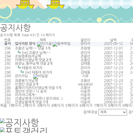
공지사항
공지사항
목록
Total 431건
10 페이지
번호
제목
글쓴이
날짜
공지
입사지원 양식
관리자
2025-05-12
1
296
조용년 님꼐~~
댓글
1
개
조원영
2007-12-01
2
295
[re] 조용년 님꼐~~
관리자
2007-12-03
2
294
조원영후원자님께
조용년
2007-12-06
2
293
카메라선생님께
댓글
2
개
조용년
2007-12-07
2
292
원장님,총무님께
댓글
2
개
김태동
2007-12-23
2
291
태동아 보거라
관리자
2007-12-23
2
290
[re] 태동아 보거라
김태동
2007-12-24
2
289
관리자님...
시유
2007-12-27
288
최종복기자님께
조용년
2007-12-28
2
287
이정민
댓글
2
개
wbaskwl
2007-12-31
3
286
홈페이지관리선생님께
댓글
1
개
조용년
2008-01-02
2
285
정민아 안녕!! 나 송하
이송하
2008-01-07
2
284
미자어니에게~
이송하
2008-01-07
3
283
선생님에게!!(아무나 받으세요..)
이송하
2008-01-07
2
282
선생님들에게
댓글
1
개
이송하
2008-01-07
2
처음
1
페이지
2
페이지
3
페이지
4
페이지
5
페이지
6
페이지
7
페이지
8
페이지
9
페이
검색대상
검