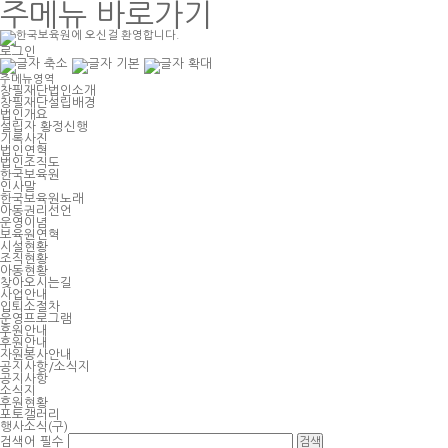
주메뉴 바로가기
로그인
주메뉴영역
창필재단법인소개
창필재단설립배경
법인개요
설립자 황정신행
기록사진
법인연혁
법인조직도
한국보육원
인사말
한국보육원노래
아동권리선언
운영이념
보육원연혁
시설현황
조직현황
아동현황
찾아오시는길
사업안내
입퇴소절차
운영프로그램
후원안내
후원안내
자원봉사안내
공지사항/소식지
공지사항
소식지
후원현황
포토갤러리
행사소식(구)
검색어
필수