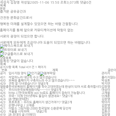
작성자
김창영
작성일
2005-11-06 15:58
조회
3,073회
댓글
0건
목록
본문
즐거운 공유공간과
건전한 문화공간으로서
행복한 미래를 설계할수 있었으면 하는 바램 간절합니다.
홈페이지를 통해 앞으로 커뮤티케이션에 막힘이 없는
서로의 광장이 되었으면 합니다.
서로에게 모두에게 조금이나마 도움이 되었으면 하는 바램입니다.
댓글목록
등록된 댓글이 없습니다.
목록
공지사항
목록
Total 431건
1 페이지
번호
제목
글쓴
공지
입사지원 양식
관리자
431
작업하느라 대단히 수고 많으셨습니다.
풀리지않는
430
보육원 홈페이지 구축하느라 수고 많으셨습니다~~~
박성호
429
견학 잘 다녀왔습니다!
댓글
3
개
박지연
열람중
한국보육원의 홈페이지를 학수고대하였는데 완성이 되어 서로 축하합시다
김창영
427
우리의한국보육원화이팅~~~!!!
댓글
3
개
마상미
426
http://한국보육원.wo.to로도 홈페이지 접속이 가능합니다.
고재웅
425
우와~ 이제 인터넷에도 둘집이 생겼네요~
댓글
1
개
이재훈
424
詩 맨발(문태준)
김창영
423
흐흐흐흐 ~ 우리도 홈페이지 생긴거야?♡
댓글
2
개
박미자
422
은행나무길 / 고재종
김창영
421
이발소 그림처럼-2000 한국일보 신춘문예 당선작
김창영
420
겨울을 시작하며......
댓글
2
개
김효선
419
詩 초대의 글 (이해인)
김창영