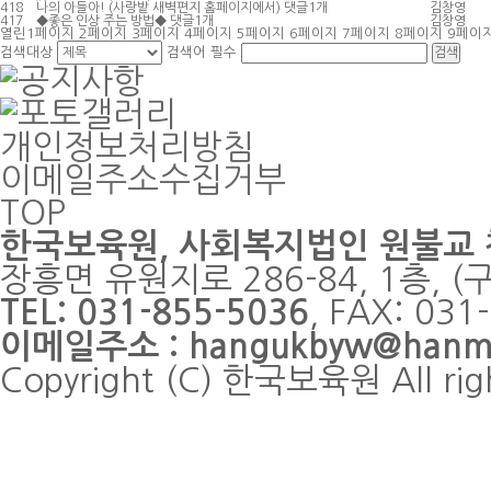
418
나의 아들아! (사랑밭 새벽편지 홈페이지에서)
댓글
1
개
김창영
417
◆좋은 인상 주는 방법◆
댓글
1
개
김창영
열린
1
페이지
2
페이지
3
페이지
4
페이지
5
페이지
6
페이지
7
페이지
8
페이지
9
페이
검색대상
검색어
필수
개인정보처리방침
이메일주소수집거부
TOP
한국보육원
, 사회복지법인 원불교
장흥면 유원지로 286-84, 1층, 
TEL: 031-855-5036
, FAX: 0
이메일주소 : hangukbyw@hanmai
Copyright (C) 한국보육원 All rig