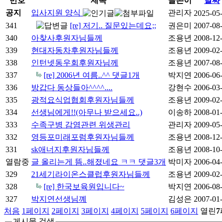
번호
제목
글쓴이
날짜
공지
입사지원 양식
관리자
2025-05
341
[re] 저기.. 질문있는데요;;
권은미
2007-08
340
아찾사후원자님들께
조용년
2008-12
339
현대자동차후원자님들께
조용년
2009-02
338
인턴넷동우회후원자님께
조용년
2007-08
337
[re] 2006년 여름..^^
댓글
1
개
박지연
2006-06
336
방갑다 동상들아^^^^....
강현수
2006-03
335
광적요식업협회후원자님들께
조용년
2009-02
334
선생님에게!!(아무나 받으세요..)
이송하
2008-01
333
수족구병 감염관련 위생관리
관리자
2009-05
332
영등포미래포럼후원자님들께
조용년
2008-12
331
sk애너지후원자님들께
조용년
2008-10
열람중
글 올리는게 뜸..해졌네요 ㅋㅋ
댓글
3
개
박미자
2006-04
329
21세기라이온스클럽후원자님들께
조용년
2009-02
328
[re] 한국보육원입니다~
박지연
2006-08
327
박지연선생님꼐
김성은
2007-01
처음
1
페이지
2
페이지
3
페이지
4
페이지
5
페이지
6
페이지
열린
7
게시물 검색