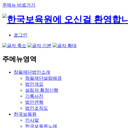
주메뉴 바로가기
로그인
주메뉴영역
창필재단법인소개
창필재단설립배경
법인개요
설립자 황정신행
기록사진
법인연혁
법인조직도
한국보육원
인사말
한국보육원노래