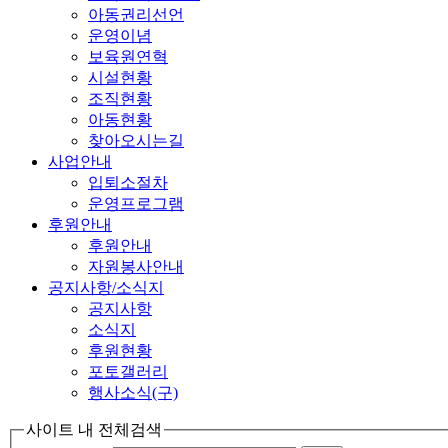
아동권리선언
운영이념
보육원연혁
시설현황
조직현황
아동현황
찾아오시는길
사업안내
입퇴소절차
운영프로그램
후원안내
후원안내
자원봉사안내
공지사항/소식지
공지사항
소식지
후원현황
포토갤러리
행사소식(구)
사이트 내 전체검색