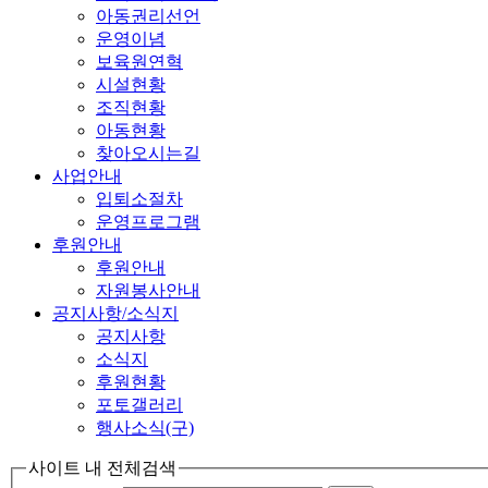
아동권리선언
운영이념
보육원연혁
시설현황
조직현황
아동현황
찾아오시는길
사업안내
입퇴소절차
운영프로그램
후원안내
후원안내
자원봉사안내
공지사항/소식지
공지사항
소식지
후원현황
포토갤러리
행사소식(구)
사이트 내 전체검색