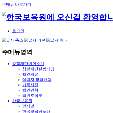
주메뉴 바로가기
로그인
주메뉴영역
창필재단법인소개
창필재단설립배경
법인개요
설립자 황정신행
기록사진
법인연혁
법인조직도
한국보육원
인사말
한국보육원노래