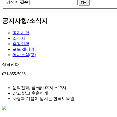
검색어
필수
공지사항/소식지
공지사항
소식지
후원현황
포토 갤러리
행사소식(구)
상담전화
031-855-5036
문의전화, 월~금 : 09시 ~ 17시
맑고 밝고 훈훈하게
사랑과 기쁨이 넘치는 한국보육원