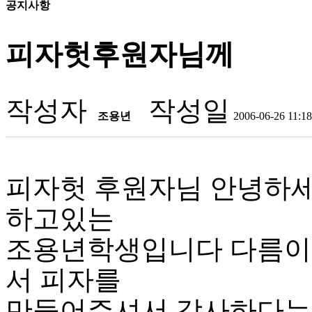
공지사항
피자헛후원자님께
작성자
작성일
조용년
2006-06-26 11:18
피자헛 후원자님 안녕하세
하고있는
조용년학생입니다 다름이 
서 피자를
만들어주셔서 감사하다는