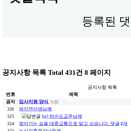
등록된 댓
공지사항
목록
Total 431건
8 페이지
공지사항 목록
번호
제목
공지
입사지원 양식
326
박지연선생님꼐
325
[re] 박순도교무님께
324
찾아가는 길을 대중교통으로 알고 싶습니다.
댓글
2
개
323
녹십자후원자님들께