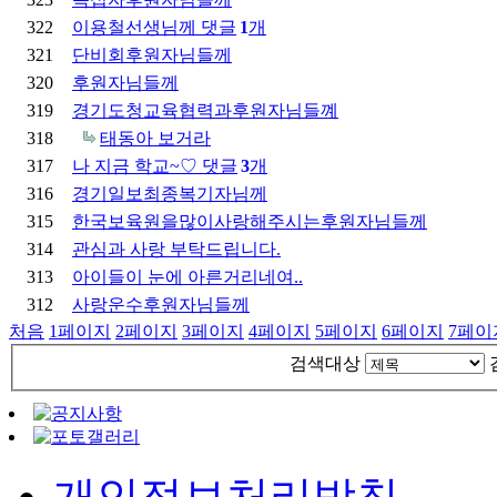
322
이용철선생님께
댓글
1
개
321
단비회후원자님들께
320
후원자님들께
319
경기도청교육협력과후원자님들꼐
318
태동아 보거라
317
나 지금 학교~♡
댓글
3
개
316
경기일보최종복기자님께
315
한국보육원을많이사랑해주시는후원자님들께
314
관심과 사랑 부탁드립니다.
313
아이들이 눈에 아른거리네여..
312
사랑운수후원자님들께
처음
1
페이지
2
페이지
3
페이지
4
페이지
5
페이지
6
페이지
7
페이
검색대상
개인정보처리방침