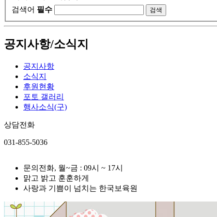
검색어
필수
공지사항/소식지
공지사항
소식지
후원현황
포토 갤러리
행사소식(구)
상담전화
031-855-5036
문의전화, 월~금 : 09시 ~ 17시
맑고 밝고 훈훈하게
사랑과 기쁨이 넘치는 한국보육원