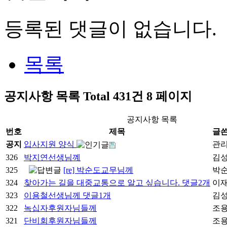
등록된 댓글이 없습니다.
목록
공지사항
목록
Total 431건
8 페이지
공지사항 목록
번호
제목
글
공지
입사지원 양식
관
326
박지연선생님꼐
김
325
[re] 박순도교무님께
박
324
찾아가는 길을 대중교통으로 알고 싶습니다.
댓글
2
개
이
323
이용철선생님께
댓글
1
개
김
322
녹십자후원자님들께
조
321
단비회후원자님들께
조