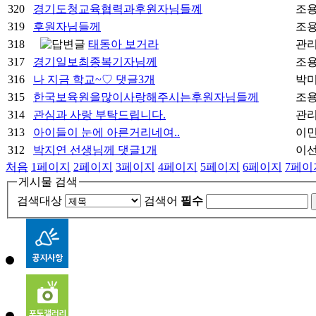
320
경기도청교육협력과후원자님들꼐
조
319
후원자님들께
조
318
태동아 보거라
관
317
경기일보최종복기자님께
조
316
나 지금 학교~♡
댓글
3
개
박
315
한국보육원을많이사랑해주시는후원자님들께
조
314
관심과 사랑 부탁드립니다.
관
313
아이들이 눈에 아른거리네여..
이
312
박지연 선생님께
댓글
1
개
이
처음
1
페이지
2
페이지
3
페이지
4
페이지
5
페이지
6
페이지
7
페이
게시물 검색
검색대상
검색어
필수