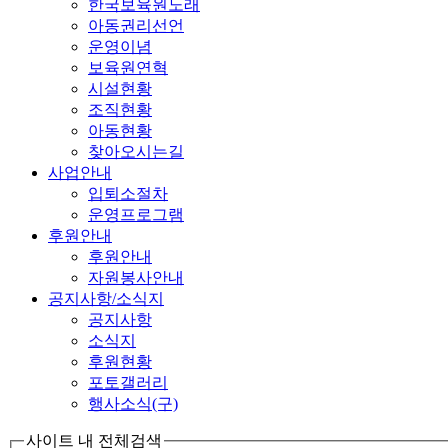
한국보육원노래
아동권리선언
운영이념
보육원연혁
시설현황
조직현황
아동현황
찾아오시는길
사업안내
입퇴소절차
운영프로그램
후원안내
후원안내
자원봉사안내
공지사항/소식지
공지사항
소식지
후원현황
포토갤러리
행사소식(구)
사이트 내 전체검색