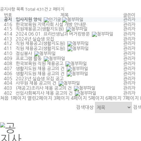
공지사항
목록
Total 431건
2 페이지
번호
제목
글쓴이
공지
입사지원 양식
관리자
416
한국보육원 지역사회 시설 개방 안내문
관리자
415
직원채용공고(생활지도원)
관리자
414
2024.06.01. 요리선생님과 버거킹방문
관리자
413
2024년 실습생 모집
관리자
412
직원 채용공고(생활지도원)
관리자
411
직원 채용공고(생활지도원)
관리자
410
점심봉사
관리자
409
프로그램 활동
관리자
408
한국보육원 직원 채용공고
관리자
407
생활지도원 채용 공고의 건
관리자
406
생활지도원 채용 공고의 건
관리자
405
2023년 실습생 모집 공고
관리자
404
사무원 채용 공고의 건
관리자
403
(재공고)조리사 채용 공고의 건
관리자
402
선임사회복지사 채용 공고의 건
관리자
처음
1
페이지
열린
2
페이지
3
페이지
4
페이지
5
페이지
6
페이지
7
페이지
검색대상
검