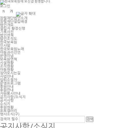
주
메
로그인
뉴
바
로
창필재단법인소개
가
창필재단설립배경
기
법인개요
설립자 황정신행
기록사진
법인연혁
법인조직도
한국보육원
인사말
한국보육원노래
아동권리선언
운영이념
보육원연혁
시설현황
조직현황
아동현황
찾아오시는길
사업안내
입퇴소절차
운영프로그램
후원안내
후원안내
자원봉사안내
공지사항/소식지
공지사항
소식지
후원현황
포토갤러리
행사소식(구)
검색어
필수
공지사항/소식지