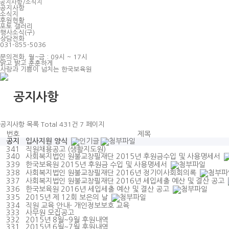
공지사항/소식지
공지사항
소식지
후원현황
포토 갤러리
행사소식(구)
상담전화
031-855-5036
문의전화, 월~금 : 09시 ~ 17시
맑고 밝고 훈훈하게
사랑과 기쁨이 넘치는 한국보육원
공지사항
공지사항
목록
Total 431건
7 페이지
번호
제목
공지
입사지원 양식
341
직원채용공고 (생활지도원)
340
사회복지법인 원불교창필재단 2015년 후원금수입 및 사용명세서
339
한국보육원 2015년 후원금 수입 및 사용명세서
338
사회복지법인 원불교창필재단 2016년 정기이사회회의록
337
사회복지법인 원불교창필재단 2016년 세입세출 예산 및 결산 공고
336
한국보육원 2016년 세입세출 예산 및 결산 공고
335
2015년 제 12회 보은의 날
334
직원 교육 안내- 개인정보보호 교육
333
사무원 모집공고
332
2015년 8월~9월 후원내역
331
2015년 6월~7월 후원내역