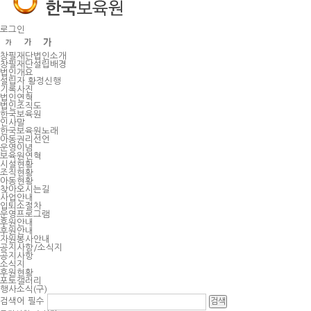
주
메
뉴
바
로그인
로
가
기
창필재단법인소개
창필재단설립배경
법인개요
설립자 황정신행
기록사진
법인연혁
법인조직도
한국보육원
인사말
한국보육원노래
아동권리선언
운영이념
보육원연혁
시설현황
조직현황
아동현황
찾아오시는길
사업안내
입퇴소절차
운영프로그램
후원안내
후원안내
자원봉사안내
공지사항/소식지
공지사항
소식지
후원현황
포토갤러리
행사소식(구)
검색어
필수