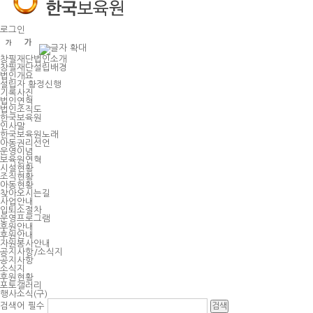
주
메
뉴
바
로그인
로
가
기
창필재단법인소개
창필재단설립배경
법인개요
설립자 황정신행
기록사진
법인연혁
법인조직도
한국보육원
인사말
한국보육원노래
아동권리선언
운영이념
보육원연혁
시설현황
조직현황
아동현황
찾아오시는길
사업안내
입퇴소절차
운영프로그램
후원안내
후원안내
자원봉사안내
공지사항/소식지
공지사항
소식지
후원현황
포토갤러리
행사소식(구)
검색어
필수